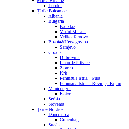
Marea Britanie
Londra
Țările Balcanice
Albania
Bulgaria
Kaliakra
Varful Musala
Veliko Tarnovo
Bosnia&Herzegovina
Sarajevo
Croația
Dubrovnik
Lacurile Plitvice
Zagreb
Krk
Peninsula Istria – Pula
Peninsula Istria – Rovinj şi Brjuni
Muntenegru
Kotor
Serbia
Slovenia
Țările Nordice
Danemarca
Copenhaga
Suedia