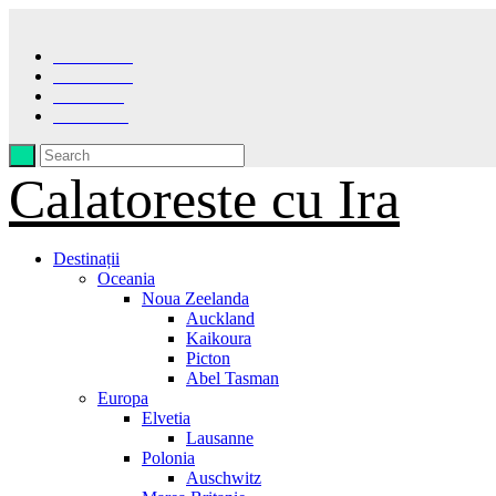
Facebook
Instagram
Pinterest
LinkedIn
Calatoreste cu Ira
Destinații
Oceania
Noua Zeelanda
Auckland
Kaikoura
Picton
Abel Tasman
Europa
Elvetia
Lausanne
Polonia
Auschwitz