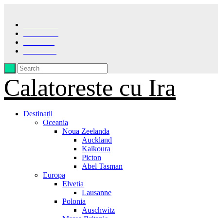
Facebook
Instagram
Pinterest
LinkedIn
Calatoreste cu Ira
Destinații
Oceania
Noua Zeelanda
Auckland
Kaikoura
Picton
Abel Tasman
Europa
Elvetia
Lausanne
Polonia
Auschwitz