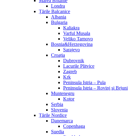
Marea Britanie
Londra
Țările Balcanice
Albania
Bulgaria
Kaliakra
Varful Musala
Veliko Tarnovo
Bosnia&Herzegovina
Sarajevo
Croația
Dubrovnik
Lacurile Plitvice
Zagreb
Krk
Peninsula Istria – Pula
Peninsula Istria – Rovinj şi Brjuni
Muntenegru
Kotor
Serbia
Slovenia
Țările Nordice
Danemarca
Copenhaga
Suedia