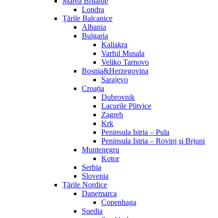
Marea Britanie
Londra
Țările Balcanice
Albania
Bulgaria
Kaliakra
Varful Musala
Veliko Tarnovo
Bosnia&Herzegovina
Sarajevo
Croația
Dubrovnik
Lacurile Plitvice
Zagreb
Krk
Peninsula Istria – Pula
Peninsula Istria – Rovinj şi Brjuni
Muntenegru
Kotor
Serbia
Slovenia
Țările Nordice
Danemarca
Copenhaga
Suedia