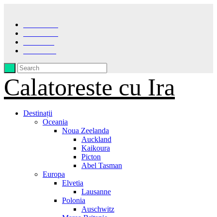
Facebook
Instagram
Pinterest
LinkedIn
Calatoreste cu Ira
Destinații
Oceania
Noua Zeelanda
Auckland
Kaikoura
Picton
Abel Tasman
Europa
Elvetia
Lausanne
Polonia
Auschwitz