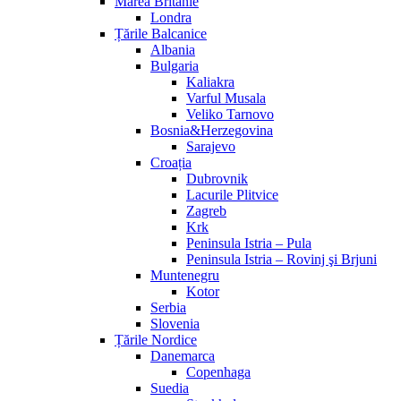
Marea Britanie
Londra
Țările Balcanice
Albania
Bulgaria
Kaliakra
Varful Musala
Veliko Tarnovo
Bosnia&Herzegovina
Sarajevo
Croația
Dubrovnik
Lacurile Plitvice
Zagreb
Krk
Peninsula Istria – Pula
Peninsula Istria – Rovinj şi Brjuni
Muntenegru
Kotor
Serbia
Slovenia
Țările Nordice
Danemarca
Copenhaga
Suedia