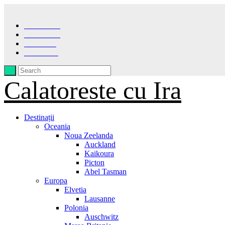
Facebook
Instagram
Pinterest
LinkedIn
Calatoreste cu Ira
Destinații
Oceania
Noua Zeelanda
Auckland
Kaikoura
Picton
Abel Tasman
Europa
Elvetia
Lausanne
Polonia
Auschwitz