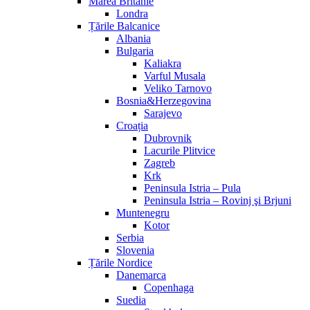
Marea Britanie
Londra
Țările Balcanice
Albania
Bulgaria
Kaliakra
Varful Musala
Veliko Tarnovo
Bosnia&Herzegovina
Sarajevo
Croația
Dubrovnik
Lacurile Plitvice
Zagreb
Krk
Peninsula Istria – Pula
Peninsula Istria – Rovinj şi Brjuni
Muntenegru
Kotor
Serbia
Slovenia
Țările Nordice
Danemarca
Copenhaga
Suedia