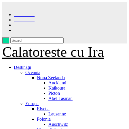
Facebook
Instagram
Pinterest
LinkedIn
Calatoreste cu Ira
Destinații
Oceania
Noua Zeelanda
Auckland
Kaikoura
Picton
Abel Tasman
Europa
Elvetia
Lausanne
Polonia
Auschwitz