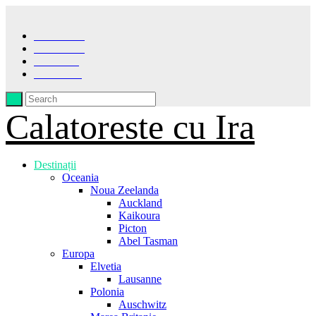
Facebook
Instagram
Pinterest
LinkedIn
Calatoreste cu Ira
Destinații
Oceania
Noua Zeelanda
Auckland
Kaikoura
Picton
Abel Tasman
Europa
Elvetia
Lausanne
Polonia
Auschwitz