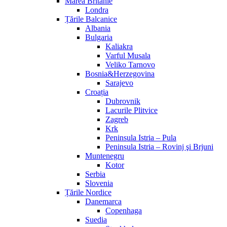
Marea Britanie
Londra
Țările Balcanice
Albania
Bulgaria
Kaliakra
Varful Musala
Veliko Tarnovo
Bosnia&Herzegovina
Sarajevo
Croația
Dubrovnik
Lacurile Plitvice
Zagreb
Krk
Peninsula Istria – Pula
Peninsula Istria – Rovinj şi Brjuni
Muntenegru
Kotor
Serbia
Slovenia
Țările Nordice
Danemarca
Copenhaga
Suedia