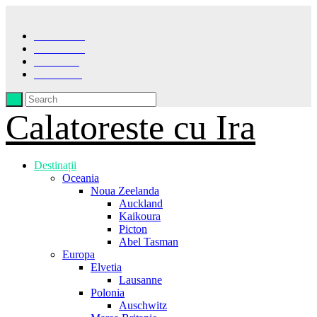
Facebook
Instagram
Pinterest
LinkedIn
Calatoreste cu Ira
Destinații
Oceania
Noua Zeelanda
Auckland
Kaikoura
Picton
Abel Tasman
Europa
Elvetia
Lausanne
Polonia
Auschwitz