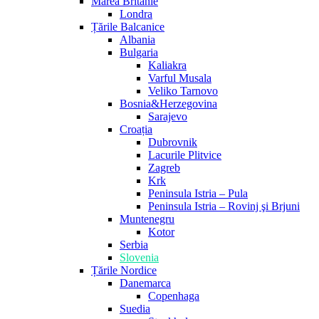
Marea Britanie
Londra
Țările Balcanice
Albania
Bulgaria
Kaliakra
Varful Musala
Veliko Tarnovo
Bosnia&Herzegovina
Sarajevo
Croația
Dubrovnik
Lacurile Plitvice
Zagreb
Krk
Peninsula Istria – Pula
Peninsula Istria – Rovinj şi Brjuni
Muntenegru
Kotor
Serbia
Slovenia
Țările Nordice
Danemarca
Copenhaga
Suedia