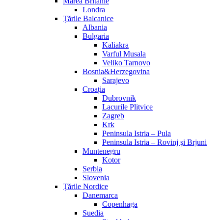
Marea Britanie
Londra
Țările Balcanice
Albania
Bulgaria
Kaliakra
Varful Musala
Veliko Tarnovo
Bosnia&Herzegovina
Sarajevo
Croația
Dubrovnik
Lacurile Plitvice
Zagreb
Krk
Peninsula Istria – Pula
Peninsula Istria – Rovinj şi Brjuni
Muntenegru
Kotor
Serbia
Slovenia
Țările Nordice
Danemarca
Copenhaga
Suedia