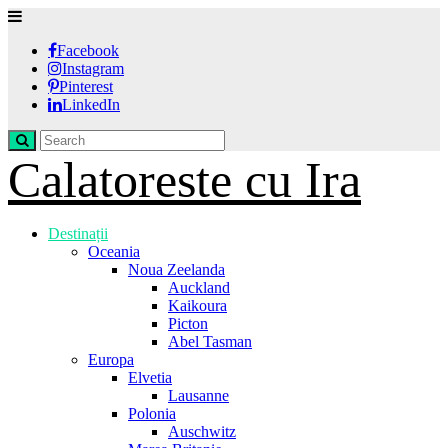
Facebook
Instagram
Pinterest
LinkedIn
Calatoreste cu Ira
Destinații
Oceania
Noua Zeelanda
Auckland
Kaikoura
Picton
Abel Tasman
Europa
Elvetia
Lausanne
Polonia
Auschwitz