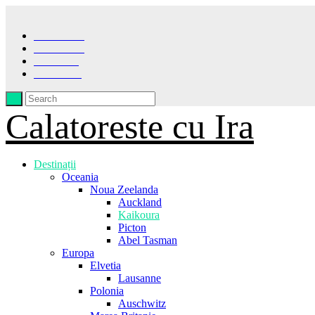
Facebook
Instagram
Pinterest
LinkedIn
Calatoreste cu Ira
Destinații
Oceania
Noua Zeelanda
Auckland
Kaikoura
Picton
Abel Tasman
Europa
Elvetia
Lausanne
Polonia
Auschwitz