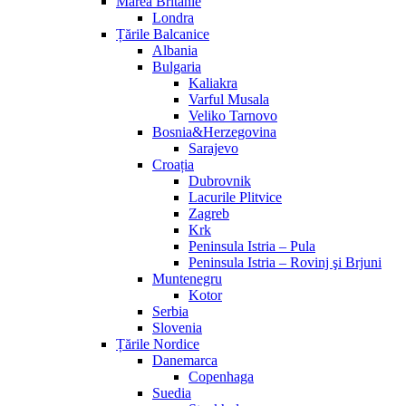
Marea Britanie
Londra
Țările Balcanice
Albania
Bulgaria
Kaliakra
Varful Musala
Veliko Tarnovo
Bosnia&Herzegovina
Sarajevo
Croația
Dubrovnik
Lacurile Plitvice
Zagreb
Krk
Peninsula Istria – Pula
Peninsula Istria – Rovinj şi Brjuni
Muntenegru
Kotor
Serbia
Slovenia
Țările Nordice
Danemarca
Copenhaga
Suedia