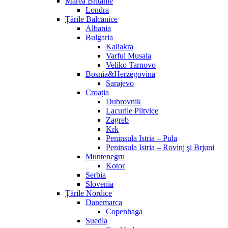
Marea Britanie
Londra
Țările Balcanice
Albania
Bulgaria
Kaliakra
Varful Musala
Veliko Tarnovo
Bosnia&Herzegovina
Sarajevo
Croația
Dubrovnik
Lacurile Plitvice
Zagreb
Krk
Peninsula Istria – Pula
Peninsula Istria – Rovinj şi Brjuni
Muntenegru
Kotor
Serbia
Slovenia
Țările Nordice
Danemarca
Copenhaga
Suedia