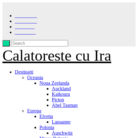
Facebook
Instagram
Pinterest
LinkedIn
Calatoreste cu Ira
Destinații
Oceania
Noua Zeelanda
Auckland
Kaikoura
Picton
Abel Tasman
Europa
Elvetia
Lausanne
Polonia
Auschwitz